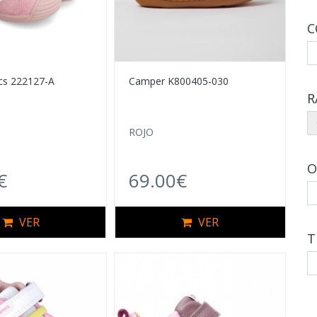
C
cs 222127-A
Camper K800405-030
R
ROJO
O
€
69.00€
VER
VER
T