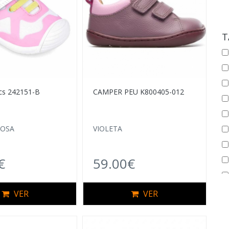
T
cs 242151-B
CAMPER PEU K800405-012
ROSA
VIOLETA
€
59.00€
VER
VER