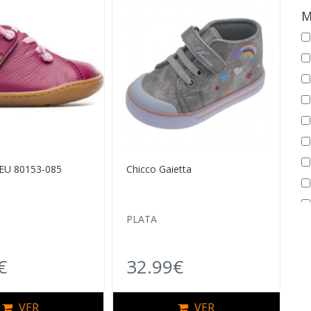
M
EU 80153-085
Chicco Gaietta
PLATA
€
32.99€
VER
VER