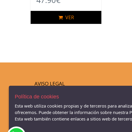
47.90€
VER
AVISO LEGAL
POLÍTICA DE COOKIES
Política de cookies
ENVÍOS Y DEVOLUCIONES
PAGO SEGURO
Esta web utiliza cookies propias y de terceros para analiz
ofrecemos. Puede obtener la información sobre nuestra Po
Zapatería infantil y juvenil Xagrí - POBLENOU,DEL RAMB
Esta web también contiene enlaces a sitios web de terceros
77, Barcelona - 08005 (Barcelona)
933090080