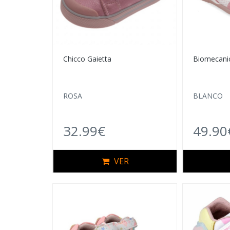
Chicco Gaietta
Biomecani
ROSA
BLANCO
32.99€
49.90
VER