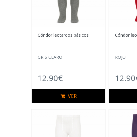
Cóndor leotardos básicos
Cóndor leo
GRIS CLARO
ROJO
12.90€
12.90
VER