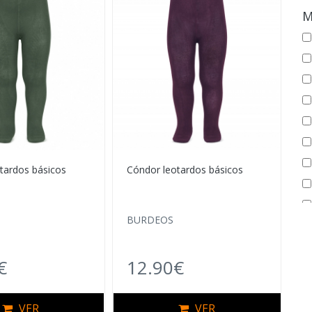
M
tardos básicos
Cóndor leotardos básicos
BURDEOS
€
12.90€
VER
VER