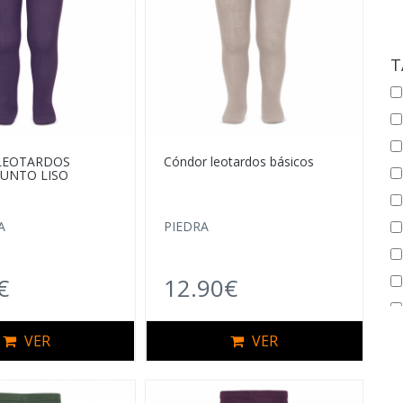
T
LEOTARDOS
Cóndor leotardos básicos
PUNTO LISO
A
PIEDRA
€
12.90€
VER
VER