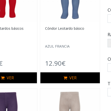
C
tardos básicos
Cóndor Leotardo básico
R
AZUL FRANCIA
O
€
12.90€
VER
VER
T