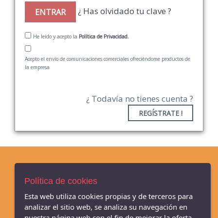
¿ Has olvidado tu clave ?
ENTRAR
He leído y acepto la
Política de Privacidad.
Acepto el envío de comunicaciones comerciales ofreciéndome productos de
la empresa
¿ Todavía no tienes cuenta ?
REGÍSTRATE !
AVISO LEGAL
Política de cookies
POLÍTICA DE COOKIES
Esta web utiliza cookies propias y de terceros para
ENVÍOS Y DEVOLUCIONES
analizar el sitio web, se analiza su navegación en
PAGO SEGURO
nuestra página web con el fin de mejorar la oferta