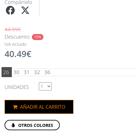
Compártelo
44.99€
Descuento:
10%
IVA incluido
40.49€
26
30
31
32
36
UNIDADES
AÑADIR AL CARRITO
OTROS COLORES