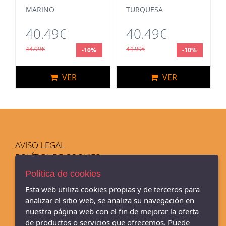
MARINO
TURQUESA
40.49€
40.49€
44.99€
44.99€
-10%
-10%
VER
VER
AVISO LEGAL
POLÍTICA DE COOKIES
ENVÍOS Y DEVOLUCIONES
Política de cookies
PAGO SEGURO
Esta web utiliza cookies propias y de terceros para
analizar el sitio web, se analiza su navegación en
nuestra página web con el fin de mejorar la oferta
de productos o servicios que ofrecemos. Puede