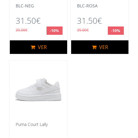
BLC-NEG
BLC-ROSA
31.50€
31.50€
35.00€
35.00€
-10%
-10%
VER
VER
Puma Court Lally