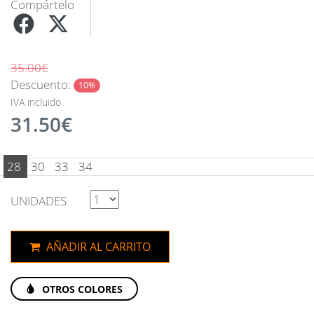
Compártelo
35.00€
Descuento:
10%
IVA incluido
31.50€
28
30
33
34
UNIDADES
AÑADIR AL CARRITO
OTROS COLORES