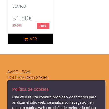
BLANCO
31.50€
35.00€
-10%
VER
AVISO LEGAL
POLÍTICA DE COOKIES
ENVÍOS Y DEVOLUCIONES
PAGO SEGURO
Política de cookies
Esta web utiliza cookies propias y de terceros para
analizar el sitio web, se analiza su navegación en
nuestra página web con el fin de mejorar la oferta