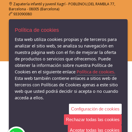
Zapatería infantil y juvenil Xagrí - POBLENOU,DEL RAMBLA 77,
Barcelona - 08005 (Barcelona)
933090080
Zapatería infantil y juvenil Xagrí - C/ Rafael de Casanova, 29,
Política de cookies
Molins de Rei - 08750 (Barcelona)
936794545
Esta web utiliza cookies propias y de terceros para
analizar el sitio web, se analiza su navegación en
nuestra página web con el fin de mejorar la oferta
de productos o servicios que ofrecemos. Puede
obtener la información sobre nuestra Política de
Cookies en el siguiente enlace
Política de cookies.
Esta web también contiene enlaces a sitios web de
terceros con Políticas de Cookies ajenas a este sitio
web que usted podrá decidir si acepta o no cuando
acceda a ellos.
Configuración de cookies
Rechazar todas las cookies
Aceptar todas las cookies