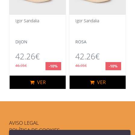
Igor Sandalia
Igor Sandalia
DIJON
ROSA
42.26€
42.26€
46.95€
46.95€
-10%
-10%
VER
VER
AVISO LEGAL
POLÍTICA DE COOKIES