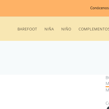
Conócenos
BAREFOOT
NIÑA
NIÑO
COMPLEMENTO
B
M
M
C