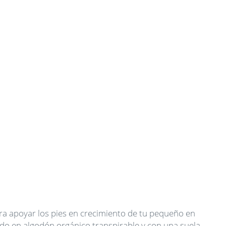
 para apoyar los pies en crecimiento de tu pequeño en
ado en algodón orgánico transpirable y con una suela