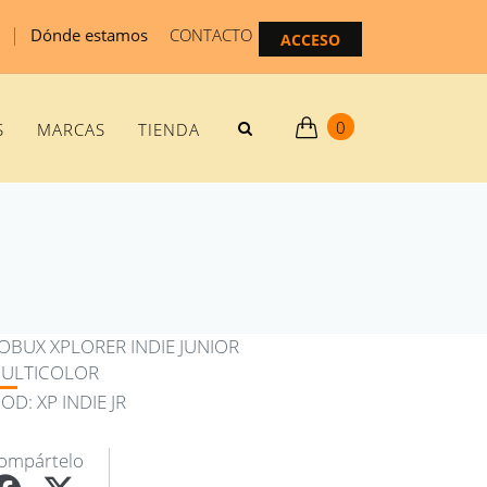
|
Dónde estamos
CONTACTO
ACCESO
0
S
MARCAS
TIENDA
OBUX XPLORER INDIE JUNIOR
ULTICOLOR
OD: XP INDIE JR
ompártelo