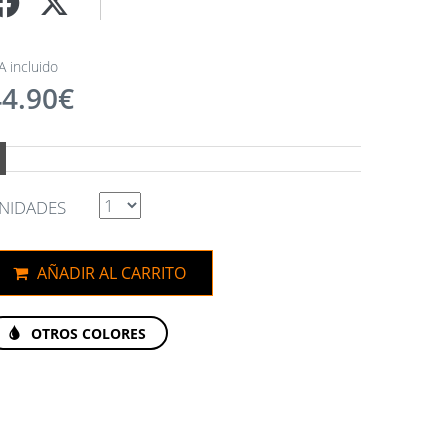
A incluido
44.90€
2
NIDADES
AÑADIR AL CARRITO
OTROS COLORES