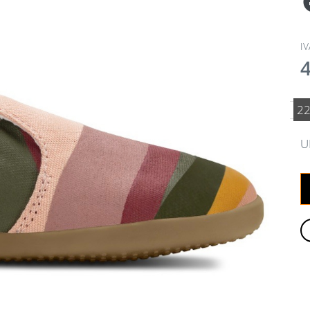
IV
2
U