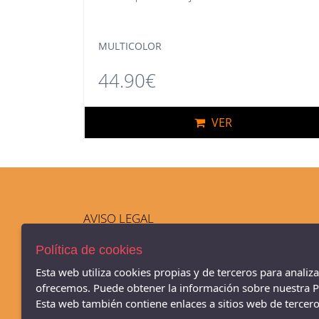
MULTICOLOR
44.90€
VER
AVISO LEGAL
POLÍTICA DE COOKIES
Política de cookies
ENVÍOS Y DEVOLUCIONES
PAGO SEGURO
Esta web utiliza cookies propias y de terceros para analiz
ofrecemos. Puede obtener la información sobre nuestra Po
Zapatería infantil y juvenil Xagrí - POBLENOU,DEL RAMBLA
Esta web también contiene enlaces a sitios web de terceros
Barcelona - 08005 (Barcelona)
933090080